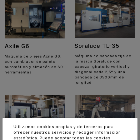
Soraluce TL-35
Axile G6
Máquina de bancada fija de
Máquina de 5 ejes Axile G6,
la marca Soraluce con
con cambiador de palets
cabezal giratorio vertical y
automático y almacén de 80
diagonal cada 2,5º y una
herramientas.
bancada de 3500mm de
longitud.
Utilizamos cookies propias y de terceros para
ofrecer nuestros servicios y recoger información
estadística. Puede aceptar todas las cookies