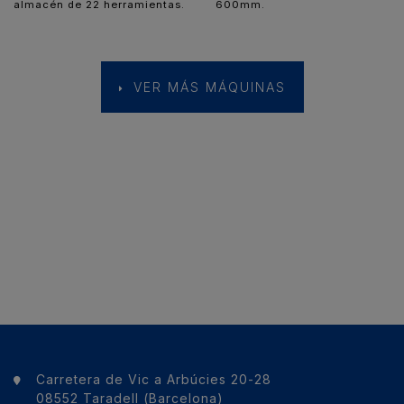
almacén de 22 herramientas.
600mm.
VER MÁS MÁQUINAS
Carretera de Vic a Arbúcies 20-28
08552 Taradell (Barcelona)