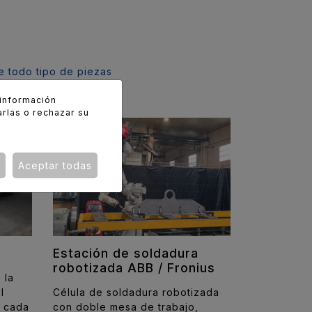
 todo tipo de piezas
 información
arlas o rechazar su
Aceptar todas
Estación de soldadura
robotizada ABB / Fronius
 la
l
Célula de soldadura robotizada
l cada
con doble mesa de trabajo,