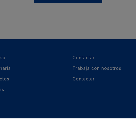
sa
Contactar
naria
Trabaja con nosotros
ctos
Contactar
as