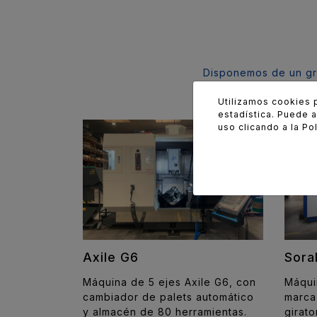
Disponemos de un gr
Utilizamos cookies 
estadística. Puede 
uso clicando a la
Pol
Sora
Axile G6
Máqui
Máquina de 5 ejes Axile G6, con
marca
cambiador de palets automático
girato
y almacén de 80 herramientas.