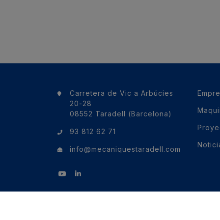
Carretera de Vic a Arbúcies
Empre
20-28
Maqui
08552 Taradell (Barcelona)
Proye
93 812 62 71
Notici
info@mecaniquestaradell.com