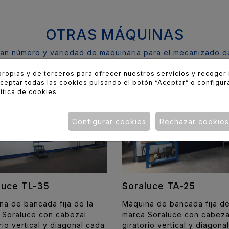
OTRAS MÁQUINAS
an número y variedad de maquinaria para el mecanizado de
propias y de terceros para ofrecer nuestros servicios y recoger
aceptar todas las cookies pulsando el botón “Aceptar” o configur
ítica de cookies
Configurar cookies
Rechazar cookies
Soraluce TA-25
luce TL-35
Máquina de bancada fija de
na de bancada fija de la
marca Soraluce con cabeza
 Soraluce con cabezal
giratorio vertical y diagona
rio vertical y diagonal cada