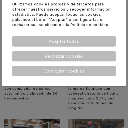
Utilizamos cookies propias y de terceros para
ofrecer nuestros servicios y recoger información
OTRAS MÁQUINAS
estadística. Puede aceptar todas las cookies
pulsando el botón “Aceptar” o configurarlas o
rechazar su uso clicando a la
Política de cookies
Aceptar todas
Rechazar cookies
Configurar cookies
Soraluce TL-35
Axile G6
Máquina de bancada fija de
Máquina de 5 ejes Axile G6,
la marca Soraluce con
con cambiador de palets
cabezal giratorio vertical y
automático y almacén de 80
diagonal cada 2,5º y una
herramientas.
bancada de 3500mm de
longitud.