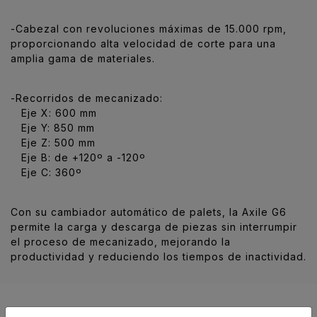
-Cabezal con revoluciones máximas de 15.000 rpm,
proporcionando alta velocidad de corte para una
amplia gama de materiales.
-Recorridos de mecanizado:
Eje X: 600 mm
Eje Y: 850 mm
Eje Z: 500 mm
Eje B: de +120º a -120º
Eje C: 360º
Con su cambiador automático de palets, la Axile G6
permite la carga y descarga de piezas sin interrumpir
el proceso de mecanizado, mejorando la
productividad y reduciendo los tiempos de inactividad.