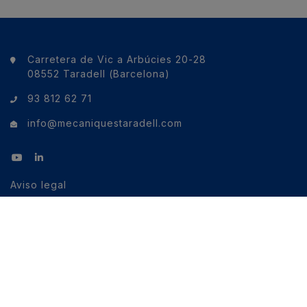
Carretera de Vic a Arbúcies 20-28
08552 Taradell (Barcelona)
93 812 62 71
info@mecaniquestaradell.com
Aviso legal
Política de cookies
Política de privacidad
Política de privacidad redes sociales