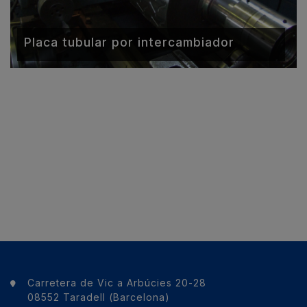
Placa tubular por intercambiador
Carretera de Vic a Arbúcies 20-28
08552 Taradell (Barcelona)